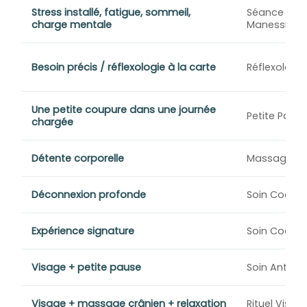
Stress installé, fatigue, sommeil,
Séance déc
charge mentale
Manessia
Besoin précis / réflexologie à la carte
Réflexologie
Une petite coupure dans une journée
Petite Paus
chargée
Détente corporelle
Massage bi
Déconnexion profonde
Soin Cocon
Expérience signature
Soin Cocon 
Visage + petite pause
Soin Anti-St
Visage + massage crânien + relaxation
Rituel Visag