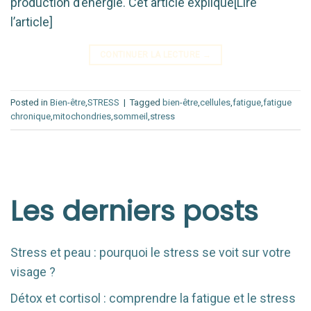
production d’énergie. Cet article explique[Lire
l’article]
CONTINUER LA LECTURE
→
Posted in
Bien-être
,
STRESS
|
Tagged
bien-être
,
cellules
,
fatigue
,
fatigue
chronique
,
mitochondries
,
sommeil
,
stress
Les derniers posts
Stress et peau : pourquoi le stress se voit sur votre
visage ?
Détox et cortisol : comprendre la fatigue et le stress