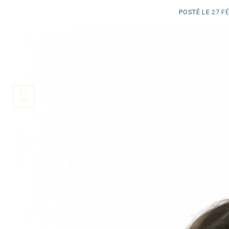
POSTÉ LE
27 F
27
Fév