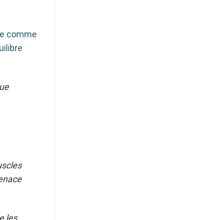
aule comme
ilibre
que
uscles
menace
e les