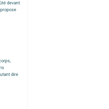
ûté devant
s propose
corps,
ans
utant dire