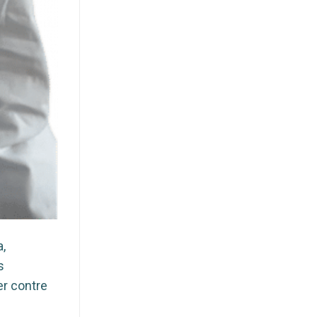
a,
s
er contre