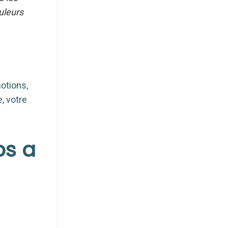
uleurs
motions,
, votre
ps a