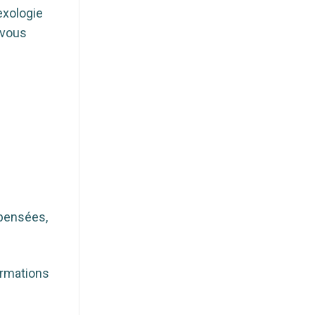
exologie
-vous
 pensées,
formations