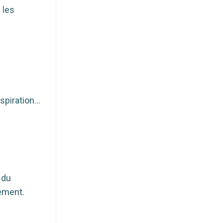
 les
espiration…
 du
ement.