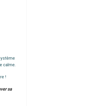
 système
le calme.
re !
uver sa