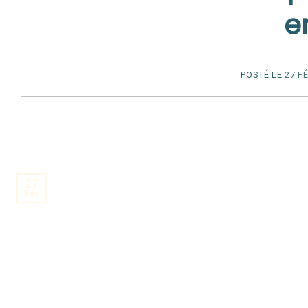
e
POSTÉ LE
27 F
27
Fév