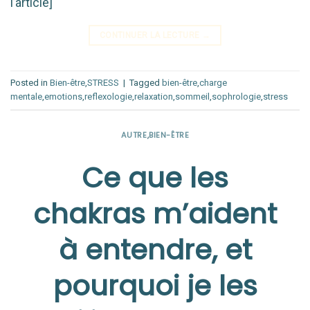
l’article]
CONTINUER LA LECTURE
→
Posted in
Bien-être
,
STRESS
|
Tagged
bien-être
,
charge
mentale
,
emotions
,
reflexologie
,
relaxation
,
sommeil
,
sophrologie
,
stress
AUTRE
,
BIEN-ÊTRE
Ce que les
chakras m’aident
à entendre, et
pourquoi je les