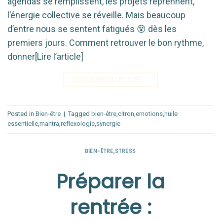
agendas se remplissent, les projets reprennent,
l’énergie collective se réveille. Mais beaucoup
d’entre nous se sentent fatigués 😵 dès les
premiers jours. Comment retrouver le bon rythme,
donner[Lire l’article]
CONTINUER LA LECTURE
→
Posted in
Bien-être
|
Tagged
bien-être
,
citron
,
emotions
,
huile
essentielle
,
mantra
,
reflexologie
,
synergie
BIEN-ÊTRE
,
STRESS
Préparer la
rentrée :