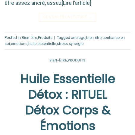
être assez ancré, assez[Lire l’article]
CONTINUER LA LECTURE
→
Posted in
Bien-être
,
Produits
|
Tagged
ancrage
,
bien-être
,
confiance en
soi
,
emotions
,
huile essentielle
,
stress
,
synergie
BIEN-ÊTRE
,
PRODUITS
Huile Essentielle
Détox : RITUEL
Détox Corps &
Émotions