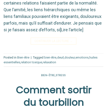
certaines relations faisaient partie de la normalité.
Que l’amitié, les liens hiérarchiques ou même les
liens familiaux pouvaient être exigeants, douloureux
parfois, mais qu’il suffisait d’endurer. Je pensais que
si je faisais assez d’efforts, si[Lire l’article]
CONTINUER LA LECTURE
→
Posted in
Bien-être
|
Tagged
bien-être
,
deuil
,
douleur
,
emotions
,
huiles
essentielles
,
relation toxique
,
relaxation
BIEN-ÊTRE
,
STRESS
Comment sortir
du tourbillon