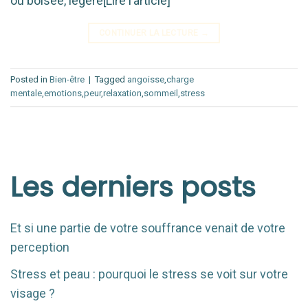
ou boisée, légère[Lire l’article]
CONTINUER LA LECTURE
→
Posted in
Bien-être
|
Tagged
angoisse
,
charge
mentale
,
emotions
,
peur
,
relaxation
,
sommeil
,
stress
Les derniers posts
Et si une partie de votre souffrance venait de votre
perception
Stress et peau : pourquoi le stress se voit sur votre
visage ?